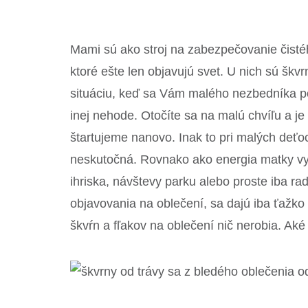
Mami sú ako stroj na zabezpečovanie čistéh
ktoré ešte len objavujú svet. U nich sú šk
situáciu, keď sa Vám malého nezbedníka pod
inej nehode. Otočíte sa na malú chvíľu a je 
štartujeme nanovo. Inak to pri malých deťoc
neskutočná. Rovnako ako energia matky vyn
ihriska, návštevy parku alebo proste iba rad
objavovania na oblečení, sa dajú iba ťažko 
škvŕn a fľakov na oblečení nič nerobia. Aké