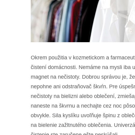
Okrem použitia v kozmetickom a farmaceutic
čistení domácnosti. Nemáme na mysli iba 
magnet na nečistoty. Dobrou správou je, že
nepohne ani odstraňovač škvŕn. Pre úspešn
nečistoty na bielizni alebo oblečení, zmieš
naneste na škvrnu a nechajte cez noc pôso
obvykle. Sila kyslíku uvoľňuje špinu z obleč
na bielenie zažltnutého oblečenia. Univerz
čistenie ste zaručene ešte neskúšali.