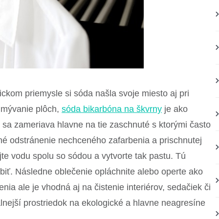
kom priemysle si sóda našla svoje miesto aj pri
umývanie plôch,
sóda bikarbóna na škvrny
je ako
 sa zameriava hlavne na tie zaschnuté s ktorými často
é odstránenie nechceného zafarbenia a prischnutej
ajte vodu spolu so sódou a vytvorte tak pastu. Tú
biť. Následne oblečenie opláchnite alebo operte ako
enia ale je vhodná aj na čistenie interiérov, sedačiek či
álnejší prostriedok na ekologické a hlavne neagresíne