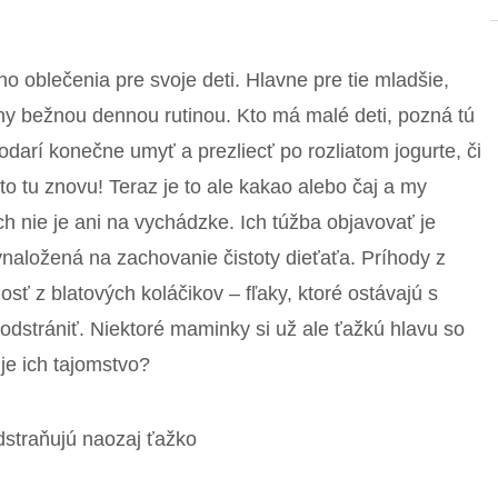
o oblečenia pre svoje deti. Hlavne pre tie mladšie,
vrny bežnou dennou rutinou. Kto má malé deti, pozná tú
arí konečne umyť a prezliecť po rozliatom jogurte, či
to tu znovu! Teraz je to ale kakao alebo čaj a my
h nie je ani na vychádzke. Ich túžba objavovať je
aložená na zachovanie čistoty dieťaťa. Príhody z
osť z blatových koláčikov – fľaky, ktoré ostávajú s
odstrániť. Niektoré maminky si už ale ťažkú hlavu so
 je ich tajomstvo?