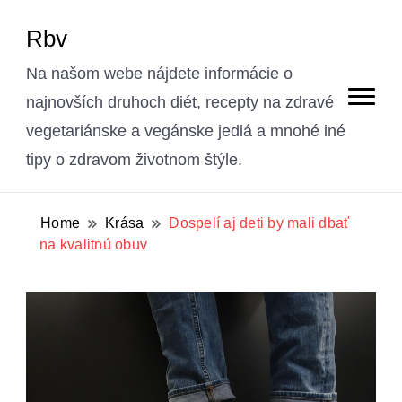
Rbv
Na našom webe nájdete informácie o
najnovších druhoch diét, recepty na zdravé
vegetariánske a vegánske jedlá a mnohé iné
tipy o zdravom životnom štýle.
Home
Krása
Dospelí aj deti by mali dbať
na kvalitnú obuv