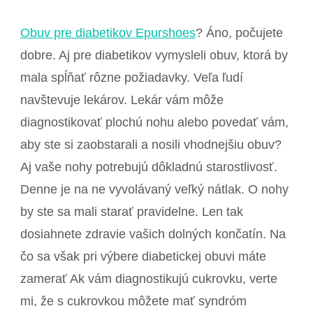
Obuv pre diabetikov Epurshoes
? Áno, počujete
dobre. Aj pre diabetikov vymysleli obuv, ktorá by
mala spĺňať rôzne požiadavky. Veľa ľudí
navštevuje lekárov. Lekár vám môže
diagnostikovať plochú nohu alebo povedať vám,
aby ste si zaobstarali a nosili vhodnejšiu obuv?
Aj vaše nohy potrebujú dôkladnú starostlivosť.
Denne je na ne vyvolávaný veľký nátlak. O nohy
by ste sa mali starať pravidelne. Len tak
dosiahnete zdravie vašich dolných končatín. Na
čo sa však pri výbere diabetickej obuvi máte
zamerať
Ak vám diagnostikujú cukrovku, verte
mi, že s cukrovkou môžete mať syndróm