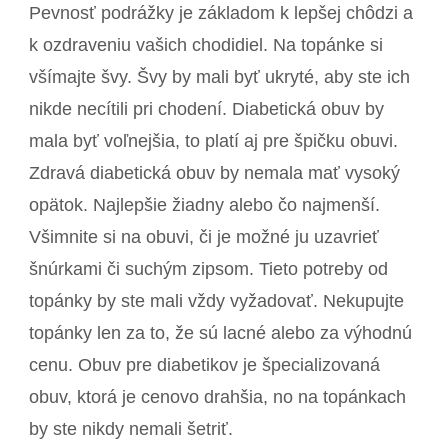
Pevnosť podrážky je základom k lepšej chôdzi a
k ozdraveniu vašich chodidiel. Na topánke si
všímajte švy. Švy by mali byť ukryté, aby ste ich
nikde necítili pri chodení. Diabetická obuv by
mala byť voľnejšia, to platí aj pre špičku obuvi.
Zdravá diabetická obuv by nemala mať vysoký
opätok. Najlepšie žiadny alebo čo najmenší.
Všimnite si na obuvi, či je možné ju uzavrieť
šnúrkami či suchým zipsom.
Tieto potreby od
topánky by ste mali vždy vyžadovať. Nekupujte
topánky len za to, že sú lacné alebo za výhodnú
cenu. Obuv pre diabetikov je špecializovaná
obuv, ktorá je cenovo drahšia, no na topánkach
by ste nikdy nemali šetriť.