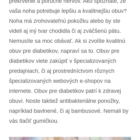
prekrvenie a poruche nervov. Ako spoznáte, že
vaša noha potrebuje lepšiu a kvalitnejšiu obuv?
Noha má zrohovateľnú pokožku alebo by ste
videli aj iný tvar chodidla či aj zväčšenú pätu.
Nemusíte sa moc obávať. Ak si zvolíte kvalitnú
obuv pre diabetikov, napraví sa to. Obuv pre
diabetikov viete zakúpiť v špecializovaných
predajniach, či aj prostredníctvom rôznych
špecializovaných webových e-shopov na
internete. Obuv pre diabetikov patrí k zdravej
obuvi. Noste taktiež antibakteriálne ponožky,
napríklad bavlnené, či aj bambusové. Nemali by
vás tlačiť gumičkou.