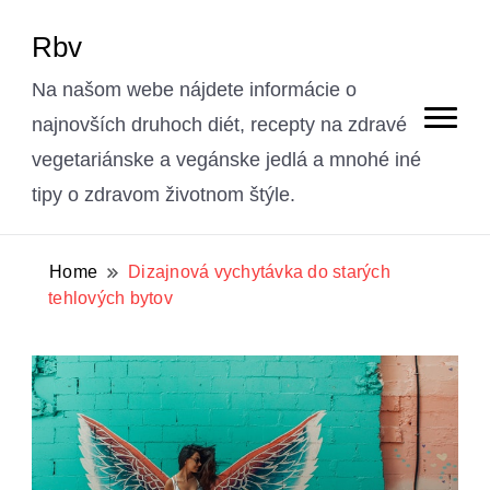
Rbv
Na našom webe nájdete informácie o
najnovších druhoch diét, recepty na zdravé
vegetariánske a vegánske jedlá a mnohé iné
tipy o zdravom životnom štýle.
Home
Dizajnová vychytávka do starých
tehlových bytov