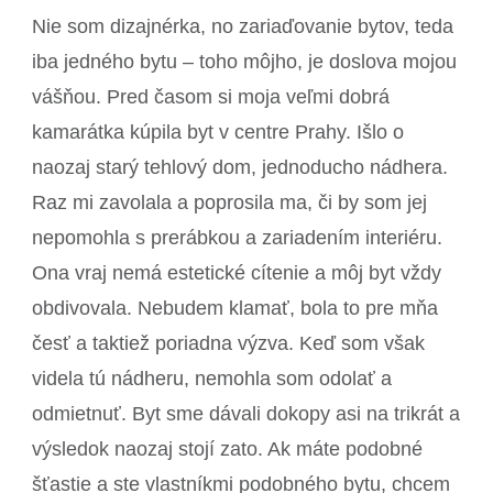
Nie som dizajnérka, no zariaďovanie bytov, teda
iba jedného bytu – toho môjho, je doslova mojou
vášňou. Pred časom si moja veľmi dobrá
kamarátka kúpila byt v centre Prahy. Išlo o
naozaj starý tehlový dom, jednoducho nádhera.
Raz mi zavolala a poprosila ma, či by som jej
nepomohla s prerábkou a zariadením interiéru.
Ona vraj nemá estetické cítenie a môj byt vždy
obdivovala. Nebudem klamať, bola to pre mňa
česť a taktiež poriadna výzva. Keď som však
videla tú nádheru, nemohla som odolať a
odmietnuť. Byt sme dávali dokopy asi na trikrát a
výsledok naozaj stojí zato. Ak máte podobné
šťastie a ste vlastníkmi podobného bytu, chcem