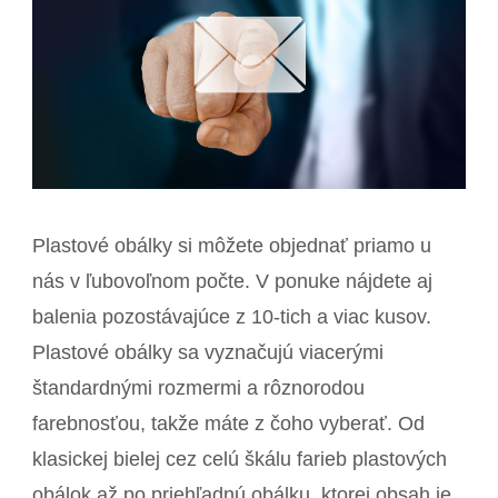
Plastové obálky si môžete objednať priamo u
nás v ľubovoľnom počte. V ponuke nájdete aj
balenia pozostávajúce z 10-tich a viac kusov.
Plastové obálky sa vyznačujú viacerými
štandardnými rozmermi a rôznorodou
farebnosťou, takže máte z čoho vyberať. Od
klasickej bielej cez celú škálu farieb plastových
obálok až po priehľadnú obálku, ktorej obsah je