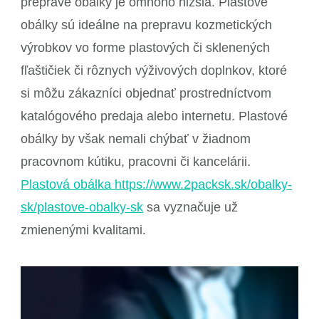
preprave obálky je omnoho nižšia. Plastové
obálky sú ideálne na prepravu kozmetických
výrobkov vo forme plastových či sklenených
fľaštičiek či rôznych výživových doplnkov, ktoré
si môžu zákazníci objednať prostredníctvom
katalógového predaja alebo internetu. Plastové
obálky by však nemali chýbať v žiadnom
pracovnom kútiku, pracovni či kancelárii.
Plastová obálka https://www.2packsk.sk/obalky-
sk/plastove-obalky-sk
sa vyznačuje už
zmienenými kvalitami.