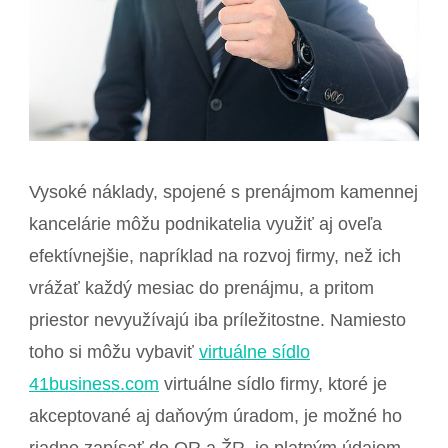
Vysoké náklady, spojené s prenájmom kamennej
kancelárie môžu podnikatelia využiť aj oveľa
efektívnejšie, napríklad na rozvoj firmy, než ich
vrážať každý mesiac do prenájmu, a pritom
priestor nevyužívajú iba príležitostne. Namiesto
toho si môžu vybaviť
virtuálne sídlo
41business.com
virtuálne sídlo firmy, ktoré je
akceptované aj daňovým úradom, je možné ho
riadne zapísať do OR a ŽR, je platným údajom