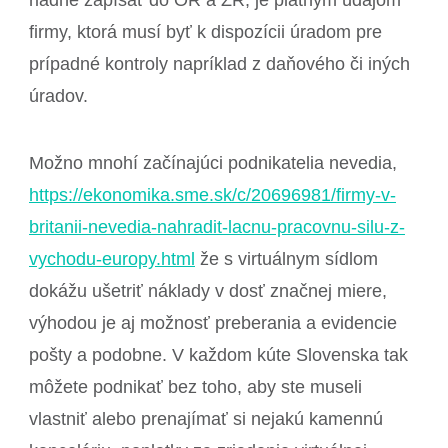
firmy, ktorá musí byť k dispozícii úradom pre
prípadné kontroly napríklad z daňového či iných
úradov.
Možno mnohí začínajúci podnikatelia nevedia,
https://ekonomika.sme.sk/c/20696981/firmy-v-
britanii-nevedia-nahradit-lacnu-pracovnu-silu-z-
vychodu-europy.html
že s virtuálnym sídlom
dokážu ušetriť náklady v dosť značnej miere,
výhodou je aj možnosť preberania a evidencie
pošty a podobne. V každom kúte Slovenska tak
môžete podnikať bez toho, aby ste museli
vlastniť alebo prenajímať si nejakú kamennú