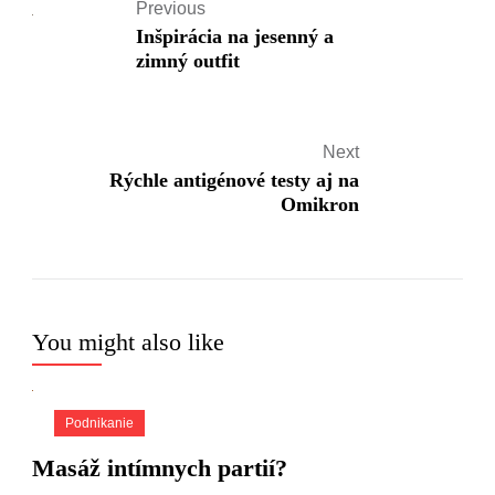
Previous
Inšpirácia na jesenný a
zimný outfit
Next
Rýchle antigénové testy aj na
Omikron
You might also like
Podnikanie
Masáž intímnych partií?