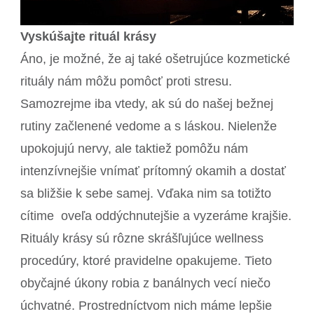
Vyskúšajte rituál krásy
Áno, je možné, že aj také ošetrujúce kozmetické
rituály nám môžu pomôcť proti stresu.
Samozrejme iba vtedy, ak sú do našej bežnej
rutiny začlenené vedome a s láskou. Nielenže
upokojujú nervy, ale taktiež pomôžu nám
intenzívnejšie vnímať prítomný okamih a dostať
sa bližšie k sebe samej. Vďaka nim sa totižto
cítime oveľa oddýchnutejšie a vyzeráme krajšie.
Rituály krásy sú rôzne skrášľujúce wellness
procedúry, ktoré pravidelne opakujeme. Tieto
obyčajné úkony robia z banálnych vecí niečo
úchvatné. Prostredníctvom nich máme lepšie