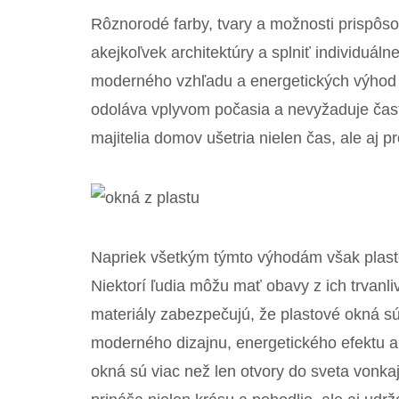
Rôznorodé farby, tvary a možnosti prispô
akejkoľvek architektúry a splniť individuáln
moderného vzhľadu a energetických výhod s
odoláva vplyvom počasia a nevyžaduje čast
majitelia domov ušetria nielen čas, ale aj p
Napriek všetkým týmto výhodám však plasto
Niektorí ľudia môžu mať obavy z ich trvanli
materiály zabezpečujú, že plastové okná sú 
moderného dizajnu, energetického efektu a
okná sú viac než len otvory do sveta vonka