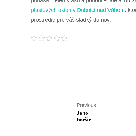
prináša nielen krásu a pohodlie, ale aj ud
plastových okien v Dubnici nad Váhom
, kt
prostredie pre váš sladký domov.
Previous
Je to
horšie