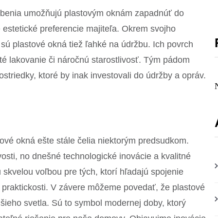
sobenia umožňujú plastovým oknám zapadnúť do
e estetické preferencie majiteľa. Okrem svojho
ú plastové okná tiež ľahké na údržbu. Ich povrch
é lakovanie či náročnú starostlivosť. Tým pádom
rostriedky, ktoré by inak investovali do údržby a opráv.
vé okná ešte stále čelia niektorým predsudkom.
vosti, no dnešné technologické inovácie a kvalitné
skvelou voľbou pre tých, ktorí hľadajú spojenie
 praktickosti. V závere môžeme povedať, že plastové
jšieho svetla. Sú to symbol modernej doby, ktorý