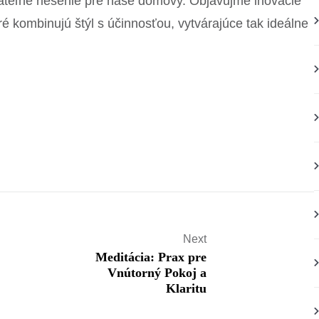
ržateľné riešenie pre naše domovy. Objavujme inovácie
oré kombinujú štýl s účinnosťou, vytvárajúce tak ideálne
Next
Meditácia: Prax pre
Vnútorný Pokoj a
Klaritu