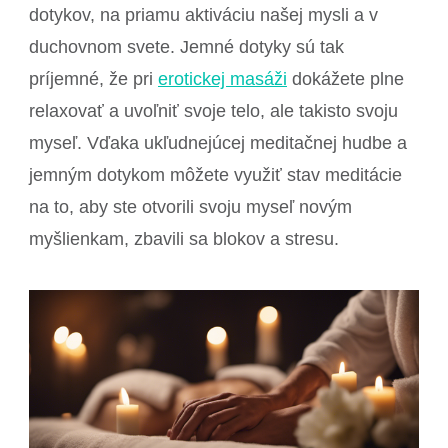
dotykov, na priamu aktiváciu našej mysli a v
duchovnom svete. Jemné dotyky sú tak
príjemné, že pri
erotickej masáži
dokážete plne
relaxovať a uvoľniť svoje telo, ale takisto svoju
myseľ. Vďaka ukľudnejúcej meditačnej hudbe a
jemným dotykom môžete využiť stav meditácie
na to, aby ste otvorili svoju myseľ novým
myšlienkam, zbavili sa blokov a stresu.