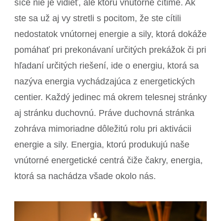
síce nie je vidieť, ale ktorú vnútorne cítime. Ak
ste sa už aj vy stretli s pocitom, že ste cítili
nedostatok vnútornej energie a sily, ktorá dokáže
pomáhať pri prekonávaní určitých prekážok či pri
hľadaní určitých riešení, ide o energiu, ktorá sa
nazýva energia vychádzajúca z energetických
centier. Každý jedinec má okrem telesnej stránky
aj stránku duchovnú. Práve duchovná stránka
zohráva mimoriadne dôležitú rolu pri aktivácii
energie a sily. Energia, ktorú produkujú naše
vnútorné energetické centrá čiže čakry, energia,
ktorá sa nachádza všade okolo nás.