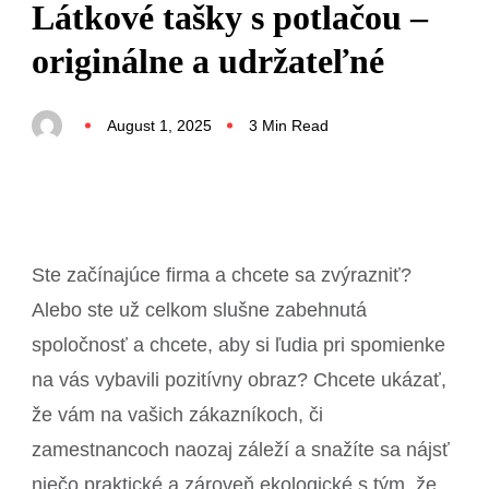
Látkové tašky s potlačou –
originálne a udržateľné
August 1, 2025
3 Min Read
Ste začínajúce firma a chcete sa zvýrazniť?
Alebo ste už celkom slušne zabehnutá
spoločnosť a chcete, aby si ľudia pri spomienke
na vás vybavili pozitívny obraz? Chcete ukázať,
že vám na vašich zákazníkoch, či
zamestnancoch naozaj záleží a snažíte sa nájsť
niečo praktické a zároveň ekologické s tým, že