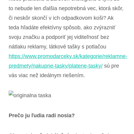
to nebude len ďalšia nepotrebná vec, ktorá skôr,
či neskôr skončí v ich odpadkovom koši? Ak
teda hľadáte efektívny spôsob, ako zvýrazniť
svoju značku a podporiť jej viditeľnosť bez
nátlaku reklamy, látkové tašky s potlačou
https://www.promodarceky.sk/kategorie/reklamne-
predmety/nakupne-tasky/platene-tasky/
sú pre
vás viac než ideálnym riešením.
Prečo ju ľudia radi nosia?