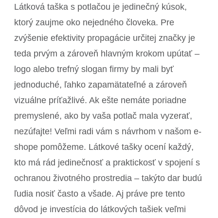
Látková taška s potlačou je jedinečný kúsok,
ktorý zaujme oko nejedného človeka. Pre
zvýšenie efektivity propagácie určitej značky je
teda prvým a zároveň hlavným krokom upútať –
logo alebo trefný slogan firmy by mali byť
jednoduché, ľahko zapamätateľné a zároveň
vizuálne príťažlivé. Ak ešte nemáte poriadne
premyslené, ako by vaša potlač mala vyzerať,
nezúfajte! Veľmi radi vám s návrhom v našom e-
shope pomôžeme. Látkové tašky ocení každý,
kto má rád jedinečnosť a praktickosť v spojení s
ochranou životného prostredia – takýto dar budú
ľudia nosiť často a všade. Aj práve pre tento
dôvod je investícia do látkových tašiek veľmi