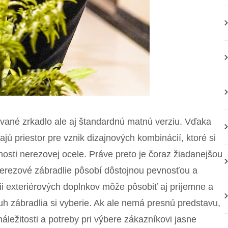
zvané zrkadlo ale aj štandardnú matnú verziu. Vďaka
šajú priestor pre vznik dizajnových kombinácií, ktoré si
nosti nerezovej ocele. Práve preto je čoraz žiadanejšou
 Nerezové zábradlie pôsobí dôstojnou pevnosťou a
ii exteriérových doplnkov môže pôsobiť aj príjemne a
h zábradlia si vyberie. Ak ale nemá presnú predstavu,
áležitosti a potreby pri výbere zákazníkovi jasne