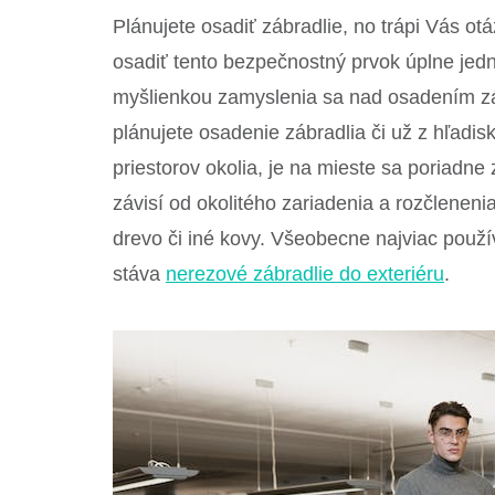
Plánujete osadiť zábradlie, no trápi Vás o
osadiť tento bezpečnostný prvok úplne jedn
myšlienkou zamyslenia sa nad osadením záb
plánujete osadenie zábradlia či už z hľadi
priestorov okolia, je na mieste sa poriadne
závisí od okolitého zariadenia a rozčleneni
drevo či iné kovy. Všeobecne najviac použí
stáva
nerezové zábradlie do exteriéru
.