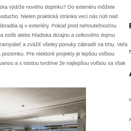
tázka výdrže nového doplnku? Do exteriéru môžete
oducho. Nielen praktická stránka veci nás núti nad
radlia aj v exteriéry. Pokiaľ pred nehnuteľnosťou
ska osôb alebo hľadiska dizajnu a celkového dojmu
 zamyslieť a zvážiť všetky ponuky zábradlí na trhu. Veľa
a pozemku. Pre niektoré projekty je lepšou voľbou
vanou a s istotou tvrdíme že najlepšou voľbou sa však