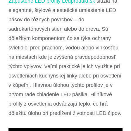
Zapustené LED profily Ledprodukt.sk
slúžia na
elegantné, štýlové a estetické umiestenie LED
pásov do rôznych povrchov – do
sadrokartónových stien alebo do dreva. Sú
dôležitým komponentom čo sa týka ochrany
svietidiel pred prachom, vodou alebo vlhkosťou
na miestach kde je zvýšená pravdepodobnosť
týchto vplyvov. Veľmi praktické je ich využitie pri
osvetleniach kuchynskej linky alebo pri osvetlení
v kúpeľni. Hlavnou úlohou týchto profilov je v
prvom rade chladenie LED pásika. Hliníkové
profily z osvetlenia odvádzajú teplo, čo hrá
dôležitú úlohu pri predĺžení životnosti LED čipov.